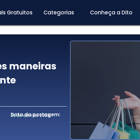
is Gratuitos
Categorias
Conheça a Dito
es maneiras
ente
Data da postagem:
29 de abril de 2024