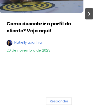
Como descobrir o perfil do
P
cliente? Veja aqui!
d
E
Natielly Libanhia
20 de novembro de 2023
3 
Responder