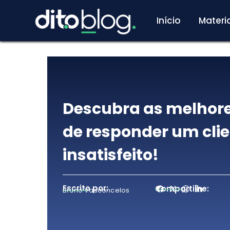
Início
Materia
Descubra as melhor
de responder um cli
insatisfeito!
Escrito por:
Compartilhe:
Bruno Vasconcelos