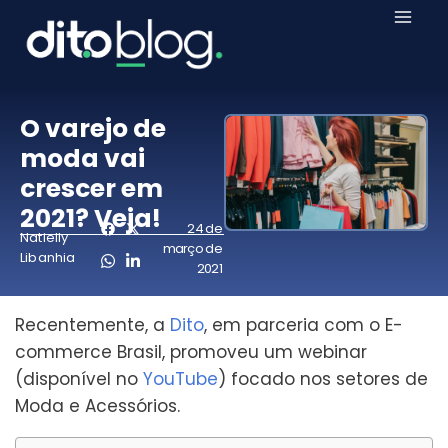
O varejo de
moda vai
crescer em
2021? Veja!
24 de
Natielly
março de
Libanhia
2021
Recentemente, a
Dito
, em parceria com o E-
commerce Brasil, promoveu um webinar
(disponível no
YouTube
) focado nos setores de
Moda e Acessórios.