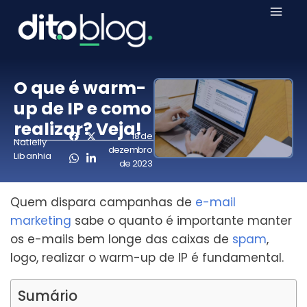
O que é warm-
up de IP e como
realizar? Veja!
18 de
Natielly
dezembro
Libanhia
de 2023
Quem dispara campanhas de
e-mail
marketing
sabe o quanto é importante manter
os e-mails bem longe das caixas de
spam
,
logo, realizar o warm-up de IP é fundamental.
Sumário